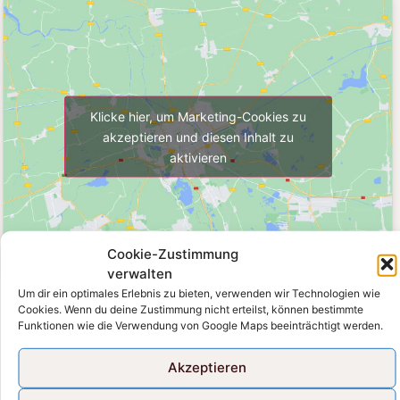
Klicke hier, um Marketing-Cookies zu
akzeptieren und diesen Inhalt zu
aktivieren
Cookie-Zustimmung
verwalten
Um dir ein optimales Erlebnis zu bieten, verwenden wir Technologien wie
Sollten Sie einen Rückruf wünschen
Cookies. Wenn du deine Zustimmung nicht erteilst, können bestimmte
Funktionen wie die Verwendung von Google Maps beeinträchtigt werden.
oder bei zukünftigen Würfen eine
Benachrichtigung erhalten möchten,
Akzeptieren
können Sie uns gerne folgenes